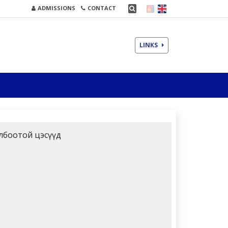
ADMISSIONS
CONTACT
LINKS
лбоотой цэсүүд