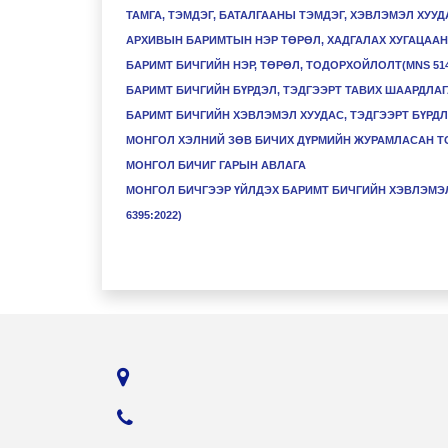
ТАМГА, ТЭМДЭГ, БАТАЛГААНЫ ТЭМДЭГ, ХЭВЛЭМЭЛ ХУУД
АРХИВЫН БАРИМТЫН НЭР ТӨРӨЛ, ХАДГАЛАХ ХУГАЦАА
БАРИМТ БИЧГИЙН НЭР, ТӨРӨЛ, ТОДОРХОЙЛОЛТ(MNS 5140
БАРИМТ БИЧГИЙН БҮРДЭЛ, ТЭДГЭЭРТ ТАВИХ ШААРДЛАГА 
БАРИМТ БИЧГИЙН ХЭВЛЭМЭЛ ХУУДАС, ТЭДГЭЭРТ БҮРДЛИ
МОНГОЛ ХЭЛНИЙ ЗӨВ БИЧИХ ДҮРМИЙН ЖУРАМЛАСАН Т
МОНГОЛ БИЧИГ ГАРЫН АВЛАГА
МОНГОЛ БИЧГЭЭР ҮЙЛДЭХ БАРИМТ БИЧГИЙН ХЭВЛЭМЭЛ 
6395:2022)