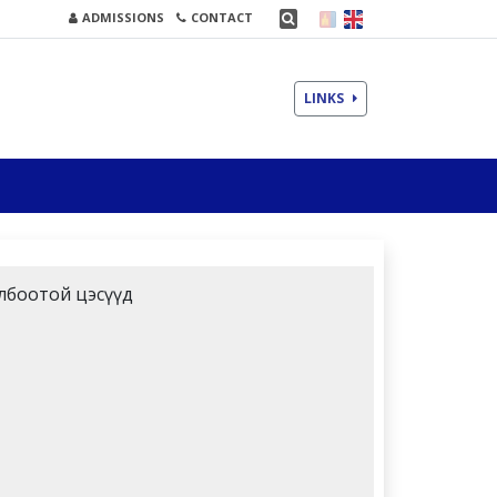
ADMISSIONS
CONTACT
LINKS
лбоотой цэсүүд