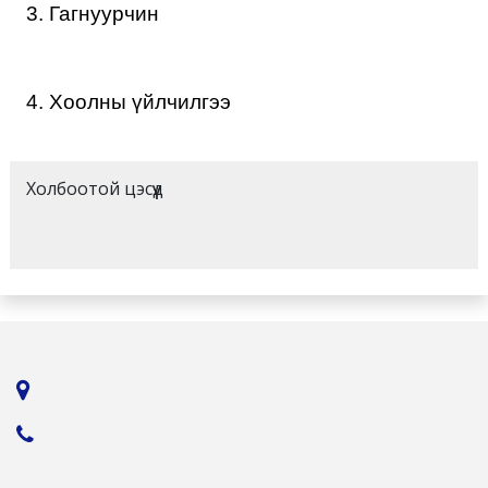
3. Гагнуурчин
4. Хоолны үйлчилгээ
Холбоотой цэсүүд