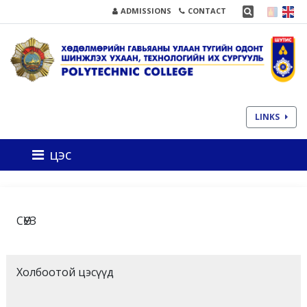
ADMISSIONS
CONTACT
LINKS
цэс
СӨУЗ
Холбоотой цэсүүд