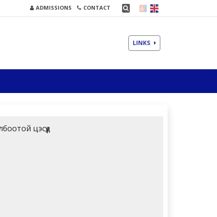
ADMISSIONS
CONTACT
LINKS
лбоотой цэсүүд