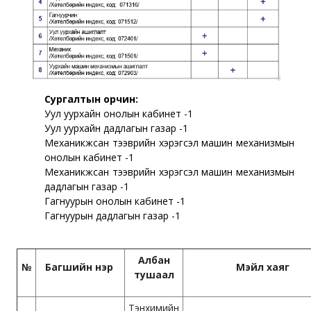
Сургалтын орчин:
Уул
уурхайн
онолын
кабинет
-1
Уул уурхайн дадлагын газар -1
Механикжсан тээврийн хэрэгсэл машин механизмын
онолын кабинет -1
Механикжсан тээврийн хэрэгсэл машин механизмын
дадлагын газар -1
Гагнуурын онолын
кабинет
-1
Гагнуурын дадлагын газар -1
Албан
№
Багшийн нэр
Мэйл хаяг
тушаал
Тэнхимийн