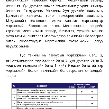
Механикжсан тээврийн хэрэгсэл, механизмын засвар,
үйлчилгээ, Уул уурхайн машин механизмын угсралт засвар,
үйлчилгээ, Гагнуурчин, Механик, Уул уурхайн
ашиглалт,
Цахилгаан хангамж, тоног төхөөрөмжийн ашиглалт,
Мэдээллийн технологи техник хангамж мэргэжлүүдээр
мэргэжлийн боловсрол олгох,
Механикжсан тээврийн
хэрэгсэл, механизмын засвар, үйлчилгээ, Уурхайн машин
механизмын ашиглалт мэргэжлүүдээр техникийн боловсрол
олгох сургалтуудыг мэргэжлийн хөтөлбөрийн дагуу
явуулж байна.
Тус
тэнхим
нь
гануурын
мэргэжлийн багш 2,
автомеханикийн
мэргэжлийн багш 3,
уул
уурхайн багш 3,
мэдээлэл технологийн багш 1, нийт 9 үндсэн багштайгаар
мэргэжлийн болон техникийн боловсролын хичээлүүдийг
заадаг.