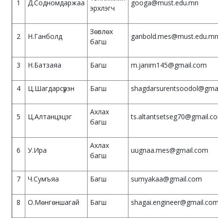
1
Д.Содномдаржаа
googa@must.edu.mn
эрхлэгч
Зөвлөх
2
Н.Ганболд
ganbold.mes@must.edu.m
багш
3
Н.Батзаяа
Багш
m.janim145@gmail.com
4
Ц.Шагдарсүрэн
Багш
shagdarsurentsoodol@gma
Ахлах
5
Ц.Алтанцэцэг
ts.altantsetseg70@gmail.c
багш
Ахлах
6
У.Ира
uugnaa.mes@gmail.com
багш
7
Ч.Сумъяа
Багш
sumyakaa@gmail.com
8
О.Мөнгөншагай
Багш
shagai.engineer@gmail.co