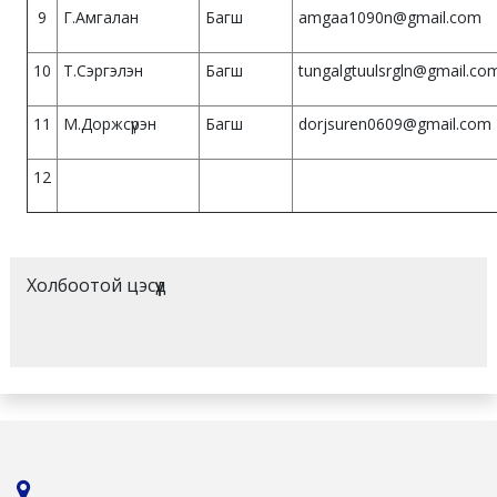
9
Г.Амгалан
Багш
amgaa1090n@gmail.com
10
Т.Сэргэлэн
Багш
tungalgtuulsrgln@gmail.co
11
М.Доржсүрэн
Багш
dorjsuren0609@gmail.com
12
Холбоотой цэсүүд