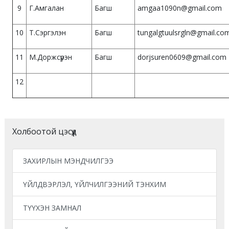
9
Г.Амгалан
Багш
amgaa1090n@gmail.com
10
Т.Сэргэлэн
Багш
tungalgtuulsrgln@gmail.co
11
М.Доржсүрэн
Багш
dorjsuren0609@gmail.com
12
Холбоотой цэсүүд
ЗАХИРЛЫН МЭНДЧИЛГЭЭ
ҮЙЛДВЭРЛЭЛ, ҮЙЛЧИЛГЭЭНИЙ ТЭНХИМ
ТҮҮХЭН ЗАМНАЛ