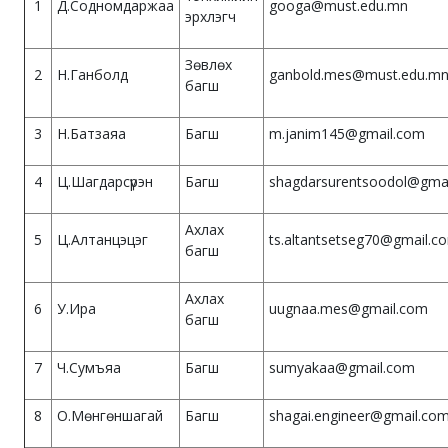
1
Д.Содномдаржаа
googa@must.edu.mn
эрхлэгч
Зөвлөх
2
Н.Ганболд
ganbold.mes@must.edu.m
багш
3
Н.Батзаяа
Багш
m.janim145@gmail.com
4
Ц.Шагдарсүрэн
Багш
shagdarsurentsoodol@gma
Ахлах
5
Ц.Алтанцэцэг
ts.altantsetseg70@gmail.c
багш
Ахлах
6
У.Ира
uugnaa.mes@gmail.com
багш
7
Ч.Сумъяа
Багш
sumyakaa@gmail.com
8
О.Мөнгөншагай
Багш
shagai.engineer@gmail.co