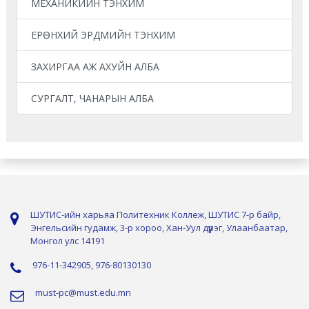
МЕХАНИКИЙН ТЭНХИМ
ЕРӨНХИЙ ЭРДМИЙН ТЭНХИМ
ЗАХИРГАА АЖ АХУЙН АЛБА
СУРГАЛТ, ЧАНАРЫН АЛБА
ШУТИС-ийн харьяа Политехник Коллеж, ШУТИС 7-р байр,
Энгельсийн гудамж, 3-р хороо, Хан-Уул дүүрэг, Улаанбаатар,
Монгол улс 14191
976-11-342905, 976-80130130
must-pc@must.edu.mn