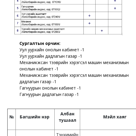
Сургалтын орчин:
Уул
уурхайн
онолын
кабинет
-1
Уул уурхайн дадлагын газар -1
Механикжсан тээврийн хэрэгсэл машин механизмын
онолын кабинет -1
Механикжсан тээврийн хэрэгсэл машин механизмын
дадлагын газар -1
Гагнуурын онолын
кабинет
-1
Гагнуурын дадлагын газар -1
Албан
№
Багшийн нэр
Мэйл хаяг
тушаал
Тэнхимийн