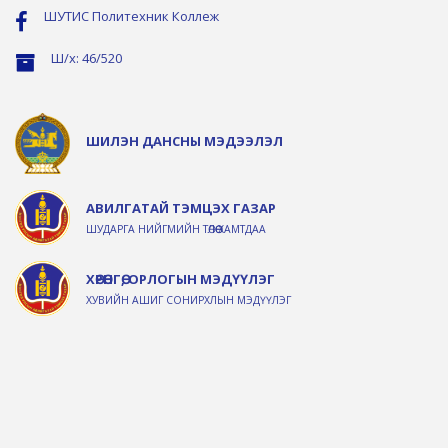
ШУТИС Политехник Коллеж
Ш/х: 46/520
ШИЛЭН ДАНСНЫ МЭДЭЭЛЭЛ
АВИЛГАТАЙ ТЭМЦЭХ ГАЗАР
ШУДАРГА НИЙГМИЙН ТӨЛӨӨ ХАМТДАА
ХӨРӨНГӨ, ОРЛОГЫН МЭДҮҮЛЭГ
ХУВИЙН АШИГ СОНИРХЛЫН МЭДҮҮЛЭГ