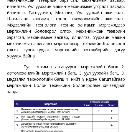
Механикжсан тээврийн хэрэгсэл, механизмын засвар,
үйлчилгээ, Уул уурхайн машин механизмын угсралт засвар,
үйлчилгээ, Гагнуурчин, Механик, Уул уурхайн
ашиглалт,
Цахилгаан хангамж, тоног төхөөрөмжийн ашиглалт,
Мэдээллийн технологи техник хангамж мэргэжлүүдээр
мэргэжлийн боловсрол олгох,
Механикжсан тээврийн
хэрэгсэл, механизмын засвар, үйлчилгээ, Уурхайн машин
механизмын ашиглалт мэргэжлүүдээр техникийн боловсрол
олгох сургалтуудыг мэргэжлийн хөтөлбөрийн дагуу
явуулж байна.
Тус
тэнхим
нь
гануурын
мэргэжлийн багш 2,
автомеханикийн
мэргэжлийн багш 3,
уул
уурхайн багш 3,
мэдээлэл технологийн багш 1, нийт 9 үндсэн багштайгаар
мэргэжлийн болон техникийн боловсролын хичээлүүдийг
заадаг.