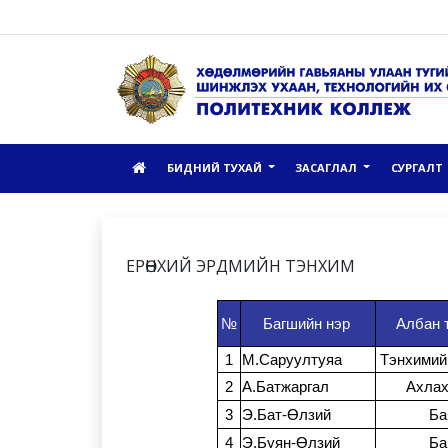
БИДНИЙ ТУХАЙ
ЗАСАГЛАЛ
СУРГАЛТ
ЕРӨНХИЙ ЭРДМИЙН ТЭНХИМ
№
Багшийн нэр
Албан 
1
М.Саруултуяа
Тэнхимий
2
А.Батжаргал
Ахлах
3
Э.Бат-Өлзий
Ба
4
Э.Буян-Өлзий
Ба