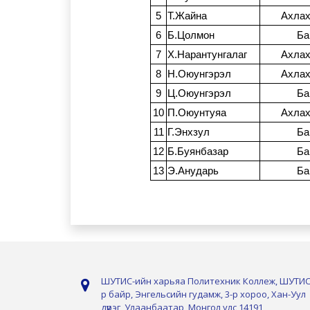
5
Т.Жайна
Ахлах
6
Б.Цолмон
Ба
7
Х.Нарантунгалаг
Ахлах
8
Н.Оюунгэрэл
Ахлах
9
Ц.Оюунгэрэл
Ба
10
П.Оюунтуяа
Ахлах
11
Г.Энхзул
Ба
12
Б.Буянбазар
Ба
13
Э.Анударь
Ба
ШУТИС-ийн харьяа Политехник Коллеж, ШУТИС
р байр, Энгельсийн гудамж, 3-р хороо, Хан-Уул
дүүрэг, Улаанбаатар, Монгол улс 14191