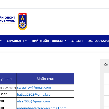
СУРАЛЦАГЧ
НИЙГМИЙН ТҮНШЛЭЛ
ЭЛСЭЛТ
ХОЛБОО БАРИ
Хо
тушаал
Мэйл хаяг
н эрхлэгч
saruul.sw@gmail.com
 багш
batjaa0202@gmail.com
гш
ulzii7665@gmail.com
гш
erdenebaatarbuyka@gmail.com