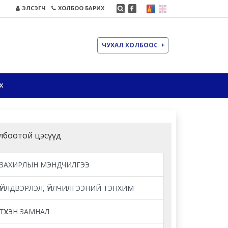
ЭЛСЭГЧ
ХОЛБОО БАРИХ
ЧУХАЛ ХОЛБООС
Х
лбоотой цэсүүд
ЗАХИРЛЫН МЭНДЧИЛГЭЭ
ҮЙЛДВЭРЛЭЛ, ҮЙЛЧИЛГЭЭНИЙ ТЭНХИМ
ТҮҮХЭН ЗАМНАЛ