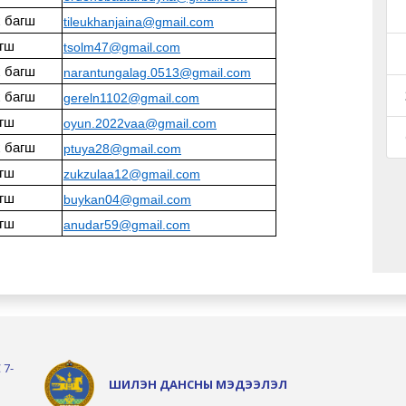
 багш
tileukhanjaina@gmail.com
гш
tsolm47@gmail.com
 багш
narantungalag.0513@gmail.com
 багш
gereln1102@gmail.com
гш
oyun.2022vaa@gmail.com
 багш
ptuya28@gmail.com
гш
zukzulaa12@gmail.com
гш
buykan04@gmail.com
гш
anudar59@gmail.com
 7-
ШИЛЭН ДАНСНЫ МЭДЭЭЛЭЛ