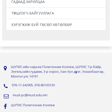
ГАДААД ХАРИЛЦАА
ТҮНШЛЭГЧ БАЙГУУЛЛАГА
ХЭРЭГЖИЖ БУЙ ТӨСӨЛ ХӨТӨЛБӨР
ШУТИС-ийн харьяа Политехник Коллеж, ШУТИС 7-р байр,
Энгельсийн гудамж, 3-р хороо, Хан-Уул дүүрэг, Улаанбаатар,
Монгол улс 14191
976-11-342905, 976-80130130
must-pc@must.edu.mn
ШУТИС Политехник Коллеж