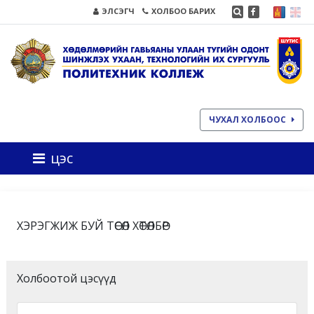
ЭЛСЭГЧ
ХОЛБОО БАРИХ
ЧУХАЛ ХОЛБООС
цэс
ХЭРЭГЖИЖ БУЙ ТӨСӨЛ ХӨТӨЛБӨР
Холбоотой цэсүүд