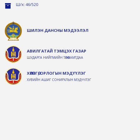
Ш/х: 46/520
ШИЛЭН ДАНСНЫ МЭДЭЭЛЭЛ
АВИЛГАТАЙ ТЭМЦЭХ ГАЗАР
ШУДАРГА НИЙГМИЙН ТӨЛӨӨ ХАМТДАА
ХӨРӨНГӨ, ОРЛОГЫН МЭДҮҮЛЭГ
ХУВИЙН АШИГ СОНИРХЛЫН МЭДҮҮЛЭГ