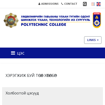
ADMISSIONS
CONTACT
LINKS
цэс
ХЭРЭГЖИЖ БУЙ ТӨСӨЛ ХӨТӨЛБӨР
Холбоотой цэсүүд