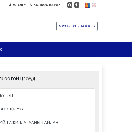
ЭЛСЭГЧ
ХОЛБОО БАРИХ
ЧУХАЛ ХОЛБООС
Х
лбоотой цэсүүд
БҮТЭЦ
ЗӨВЛӨЛҮҮД
ҮЙЛ АЖИЛЛАГААНЫ ТАЙЛАН