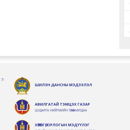
 7-
ШИЛЭН ДАНСНЫ МЭДЭЭЛЭЛ
АВИЛГАТАЙ ТЭМЦЭХ ГАЗАР
ШУДАРГА НИЙГМИЙН ТӨЛӨӨ ХАМТДАА
ХӨРӨНГӨ, ОРЛОГЫН МЭДҮҮЛЭГ