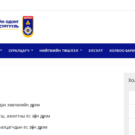
СУРАЛЦАГЧ
НИЙГМИЙН ТҮНШЛЭЛ
ЭЛСЭЛТ
ХОЛБОО БАРИ
Хо
ах зөвлөлийн дүрэм
, ажилтны ёс зүйн дүрэм
цагчдын ёс зүйн дүрэм