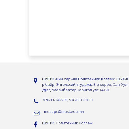
ШУТИС-ийн харьяа Политехник Коллеж, ШУТИС
р байр, Энгельсийн гудамж, 3-р хороо, Хан-Уул
дүүрэг, Улаанбаатар, Монгол улс 14191
976-11-342905, 976-80130130
must-pc@must.edu.mn
ШУТИС Политехник Коллеж