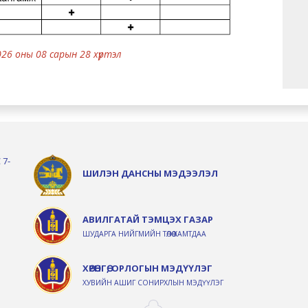
026 оны 08 сарын 28 хүртэл
 7-
ШИЛЭН ДАНСНЫ МЭДЭЭЛЭЛ
АВИЛГАТАЙ ТЭМЦЭХ ГАЗАР
ШУДАРГА НИЙГМИЙН ТӨЛӨӨ ХАМТДАА
ХӨРӨНГӨ, ОРЛОГЫН МЭДҮҮЛЭГ
ХУВИЙН АШИГ СОНИРХЛЫН МЭДҮҮЛЭГ