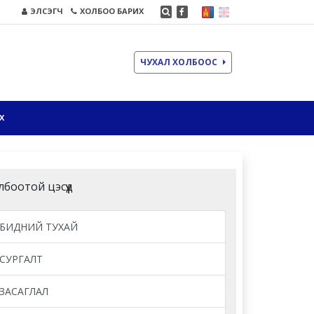
ЭЛСЭГЧ
ХОЛБОО БАРИХ
ЧУХАЛ ХОЛБООС
Х
лбоотой цэсүүд
БИДНИЙ ТУХАЙ
СУРГАЛТ
ЗАСАГЛАЛ