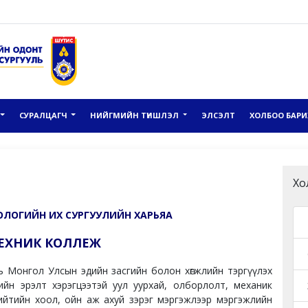
СУРАЛЦАГЧ
НИЙГМИЙН ТҮНШЛЭЛ
ЭЛСЭЛТ
ХОЛБОО БАРИ
Хо
ЛОГИЙН ИХ СУРГУУЛИЙН ХАРЬЯА
ЕХНИК КОЛЛЕЖ
ол Улсын эдийн засгийн болон хөгжлийн тэргүүлэх
мгийн эрэлт хэрэгцээтэй уул уурхай, олборлолт, механик
нийтийн хоол, ойн аж ахуй зэрэг мэргэжлээр мэргэжлийн