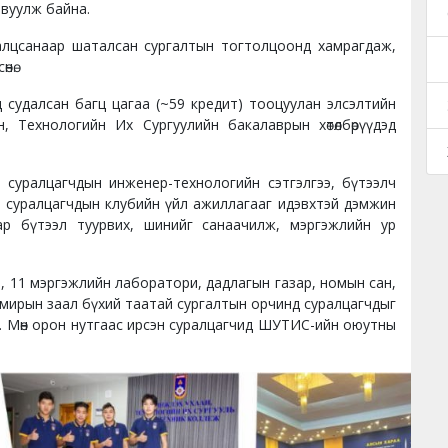
явуулж байна.
анаар шаталсан сургалтын тогтолцоонд хамрагдаж,
нө.
алсан багц цагаа (~59 кредит) тооцуулан элсэлтийн
н, Технологийн Их Сургуулийн бакалаврын хөтөлбөрүүдэд
лцагчдын инженер-технологийн сэтгэлгээ, бүтээлч
, суралцагчдын клубийн үйл ажиллагааг идэвхтэй дэмжин
аар бүтээл туурвих, шинийг санаачилж, мэргэжлийн ур
1 мэргэжлийн лаборатори, дадлагын газар, номын сан,
мирын заал бүхий таатай сургалтын орчинд суралцагчдыг
. Мөн орон нутгаас ирсэн суралцагчид ШУТИС-ийн оюутны