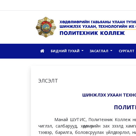
БИДНИЙ ТУХАЙ
ЗАСАГЛАЛ
СУРГАЛТ
ЭЛСЭЛТ
ШИНЖЛЭХ УХААН ТЕХНО
ПОЛИТ
Манай ШУТИС, Политехник Коллеж нь Монг
чиглэл, салбарууд, хөдөлмөрийн зах зээлд ха
тээвэр, барилга, боловсруулах үйлдвэрлэл, 