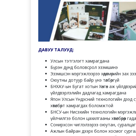
ДАВУУ ТАЛУУД:
Улсын тэтгэлэгт хамрагдана
Бүрэн дунд боловсрол эзэмшинэ
Эзэмшсэн мэргэжлээрээ хөдөлмөрийн зах зэ
Оюутны дотуур байр үнэ төлбөргүй
БНХАУ-ын Бугат хотын Хөнгөн аж үйлдвэри
үйлдвэрлэлийн дадлагад хамрагдана
Япон Улсын Үндэсний технологийн дээд 
хөтөлбөрт хамрагдах боломжтой
БНСУ-ын Нисэхийн технологийн мэргэжлийн
үйлчилгээ болон цахилгааны хөтөлбөрөөр 
Сонирхсон чиглэлээрээ оюутан, суралцаг
Ажлын байран дээрх болон хосмог сург