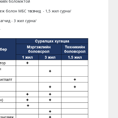
 хийх боломжтой
 болон МБС төгсөгчид - 1,5 жил сурна/
агчид - 3 жил сурна/
/