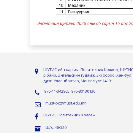
Элсэлтийн бүртгэл: 2026 оны 05 сарын 15-аас 2
ШУТИС-ийн харьяа Политехник Коллеж, ШУТИС
р байр, Энгельсийн гудамж, 3-р хороо, Хан-Уул
дүүрэг, Улаанбаатар, Монгол улс 14191
976-11-342905, 976-80130130
must-pc@must.edu.mn
ШУТИС Политехник Коллеж
Ш/х: 46/520