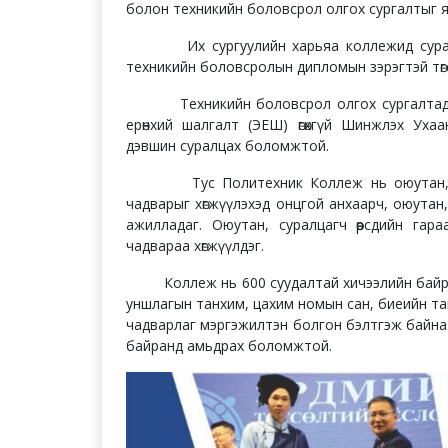
болон техникийн боловсрол олгох сургалтыг 
Их сургуулийн харьяа коллежид суралцс
техникийн боловсролын дипломын зэрэгтэй төгсө
Техникийн боловсрол олгох сургалтад суд
ерөнхий шалгалт (ЭЕШ) өгөхгүй Шинжлэх Ухаа
дэвшин суралцах боломжтой.
Тус Политехник Коллеж нь оюутан, сура
чадварыг хөгжүүлэхэд онцгой анхаарч, оюутан
ажилладаг. Оюутан, суралцагч өөрсдийн гар
чадвараа хөгжүүлдэг.
Коллеж нь 600 суудалтай хичээлийн байр, 1
уншлагын танхим, цахим номын сан, биеийн та
чадварлаг мэргэжилтэн болгон бэлтгэж байна
байранд амьдрах боломжтой.