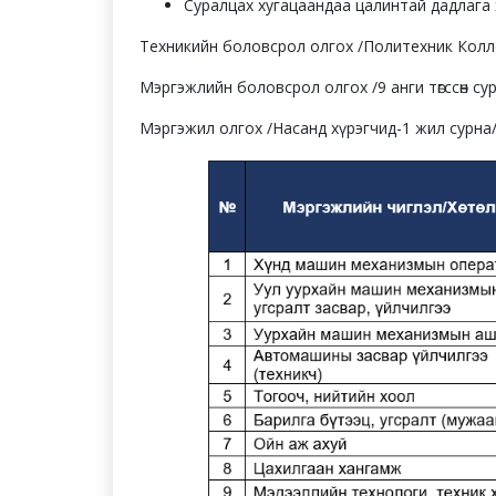
Суралцах хугацаандаа цалинтай дадлага
Техникийн боловсрол олгох /Политехник Коллеж
Мэргэжлийн боловсрол олгох /9 анги төгссөн сур
Мэргэжил олгох /Насанд хүрэгчид-1 жил сурна