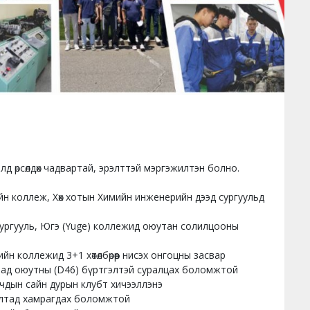
элд өрсөлдөх чадвартай, эрэлттэй мэргэжилтэн болно.
йн коллеж, Хөх хотын Химийн инженерийн дээд сургуульд
сургууль, Югэ (Yuge) коллежид оюутан солилцооны
 коллежид 3+1 хөтөлбөрөөр нисэх онгоцны засвар
гадаад оюутны (D46) бүртгэлтэй суралцах боломжтой
чдын сайн дурын клубт хичээллэнэ
алтад хамрагдах боломжтой