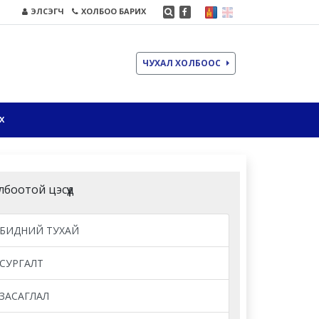
ЭЛСЭГЧ
ХОЛБОО БАРИХ
ЧУХАЛ ХОЛБООС
Х
лбоотой цэсүүд
БИДНИЙ ТУХАЙ
СУРГАЛТ
ЗАСАГЛАЛ