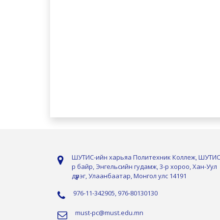
ШУТИС-ийн харьяа Политехник Коллеж, ШУТИС
р байр, Энгельсийн гудамж, 3-р хороо, Хан-Уул
дүүрэг, Улаанбаатар, Монгол улс 14191
976-11-342905, 976-80130130
must-pc@must.edu.mn