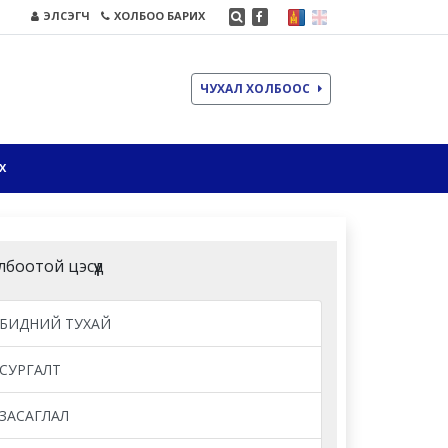
ЭЛСЭГЧ
ХОЛБОО БАРИХ
ЧУХАЛ ХОЛБООС
Х
лбоотой цэсүүд
БИДНИЙ ТУХАЙ
СУРГАЛТ
ЗАСАГЛАЛ