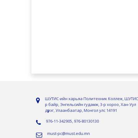
ШУТИС-ийн харьяа Политехник Коллеж, ШУТИС
р байр, Энгельсийн гудамж, 3-р хороо, Хан-Уул
дүүрэг, Улаанбаатар, Монгол улс 14191
976-11-342905, 976-80130130
must-pc@must.edu.mn