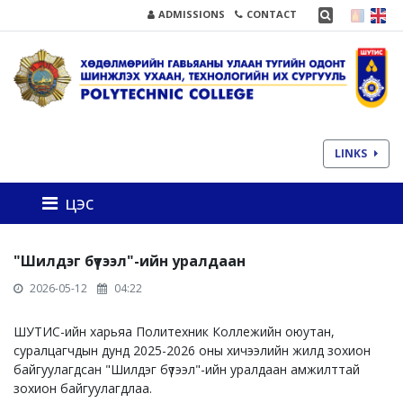
ADMISSIONS
CONTACT
LINKS
цэс
"Шилдэг бүтээл"-ийн уралдаан
2026-05-12
04:22
ШУТИС-ийн харьяа Политехник Коллежийн оюутан,
суралцагчдын дунд 2025-2026 оны хичээлийн жилд зохион
байгуулагдсан "Шилдэг бүтээл"-ийн уралдаан амжилттай
зохион байгуулагдлаа.