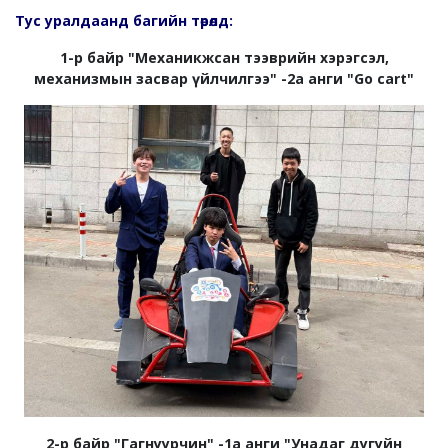
Тус уралдаанд багийн төрөлд:
1-р байр "Механикжсан тээврийн хэрэгсэл,
механизмын засвар үйлчилгээ" -2а анги "Go cart"
2-р байр "Гагнуурчин" -1а анги "Унадаг дугуйн