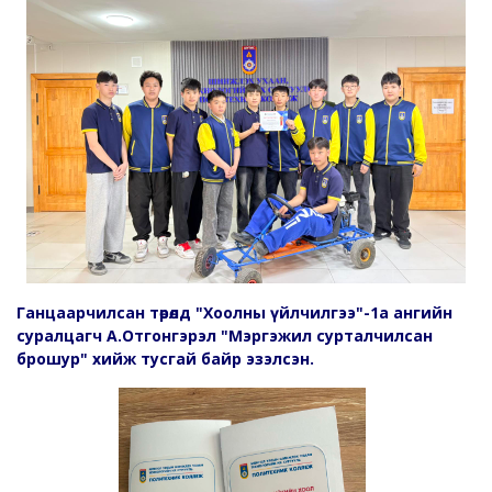
Ганцаарчилсан төрөлд "Хоолны үйлчилгээ"-1а ангийн
суралцагч А.Отгонгэрэл "Мэргэжил сурталчилсан
брошур" хийж тусгай байр эзэлсэн.