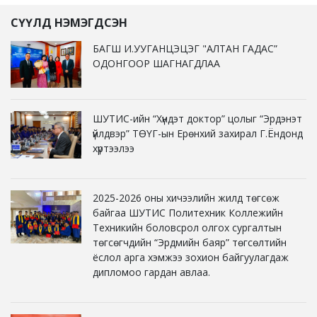
СҮҮЛД НЭМЭГДСЭН
БАГШ И.УУГАНЦЭЦЭГ "АЛТАН ГАДАС”
ОДОНГООР ШАГНАГДЛАА
ШУТИС-ийн “Хүндэт доктор” цолыг “Эрдэнэт
үйлдвэр” ТӨҮГ-ын Ерөнхий захирал Г.Ёндонд
хүртээлээ
2025-2026 оны хичээлийн жилд төгсөж
байгаа ШУТИС Политехник Коллежийн
Техникийн боловсрол олгох сургалтын
төгсөгчдийн “Эрдмийн баяр” төгсөлтийн
ёслол арга хэмжээ зохион байгуулагдаж
дипломоо гардан авлаа.