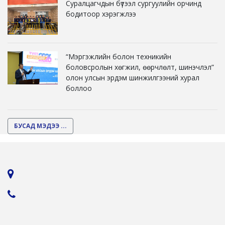
Суралцагчдын бүтээл сургуулийн орчинд
бодитоор хэрэгжлээ
“Мэргэжлийн болон техникийн
боловсролын хөгжил, өөрчлөлт, шинэчлэл”
олон улсын эрдэм шинжилгээний хурал
боллоо
БУСАД МЭДЭЭ ...