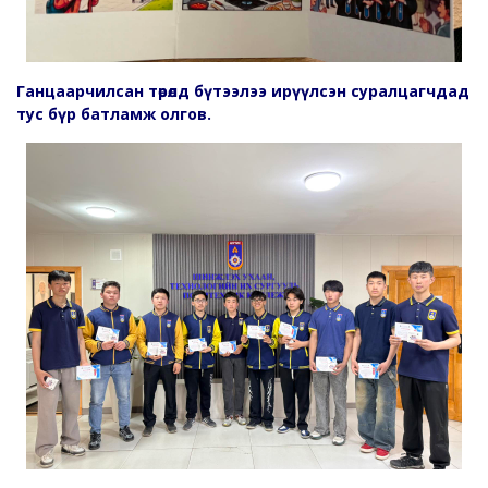
Ганцаарчилсан төрөлд бүтээлээ ирүүлсэн суралцагчдад
тус бүр батламж олгов.