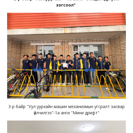
зогсоол"
3-р байр "Уул уурхайн машин механизмын угсралт засвар
үйлчилгээ"-1а анги "Мини дрифт"