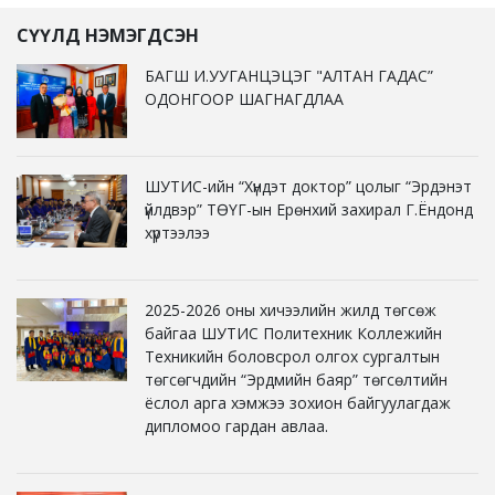
СҮҮЛД НЭМЭГДСЭН
БАГШ И.УУГАНЦЭЦЭГ "АЛТАН ГАДАС”
ОДОНГООР ШАГНАГДЛАА
ШУТИС-ийн “Хүндэт доктор” цолыг “Эрдэнэт
үйлдвэр” ТӨҮГ-ын Ерөнхий захирал Г.Ёндонд
хүртээлээ
2025-2026 оны хичээлийн жилд төгсөж
байгаа ШУТИС Политехник Коллежийн
Техникийн боловсрол олгох сургалтын
төгсөгчдийн “Эрдмийн баяр” төгсөлтийн
ёслол арга хэмжээ зохион байгуулагдаж
дипломоо гардан авлаа.