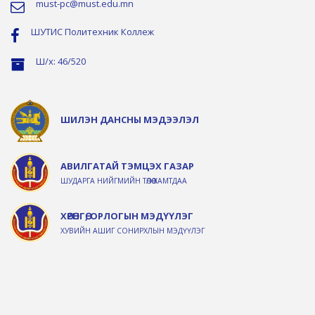
must-pc@must.edu.mn
ШУТИС Политехник Коллеж
Ш/х: 46/520
ШИЛЭН ДАНСНЫ МЭДЭЭЛЭЛ
АВИЛГАТАЙ ТЭМЦЭХ ГАЗАР
ШУДАРГА НИЙГМИЙН ТӨЛӨӨ ХАМТДАА
ХӨРӨНГӨ, ОРЛОГЫН МЭДҮҮЛЭГ
ХУВИЙН АШИГ СОНИРХЛЫН МЭДҮҮЛЭГ