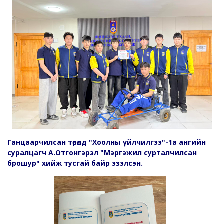
Ганцаарчилсан төрөлд "Хоолны үйлчилгээ"-1а ангийн
суралцагч А.Отгонгэрэл "Мэргэжил сурталчилсан
брошур" хийж тусгай байр эзэлсэн.