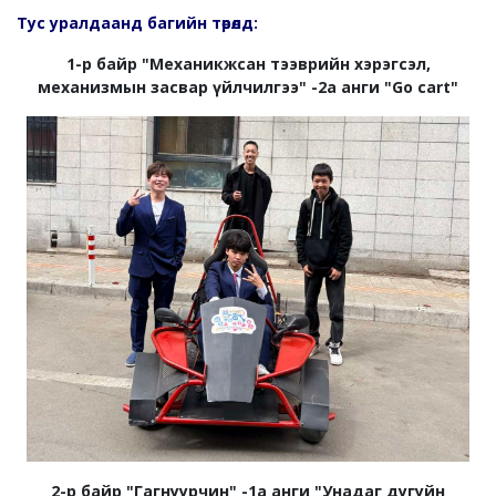
Тус уралдаанд багийн төрөлд:
1-р байр "Механикжсан тээврийн хэрэгсэл,
механизмын засвар үйлчилгээ" -2а анги "Go cart"
2-р байр "Гагнуурчин" -1а анги "Унадаг дугуйн