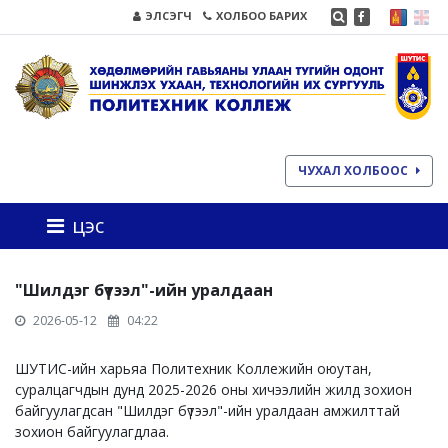
ЭЛСЭГЧ
ХОЛБОО БАРИХ
ЧУХАЛ ХОЛБООС
цэс
"Шилдэг бүтээл"-ийн уралдаан
2026-05-12
04:22
ШУТИС-ийн харьяа Политехник Коллежийн оюутан,
суралцагчдын дунд 2025-2026 оны хичээлийн жилд зохион
байгуулагдсан "Шилдэг бүтээл"-ийн уралдаан амжилттай
зохион байгуулагдлаа.