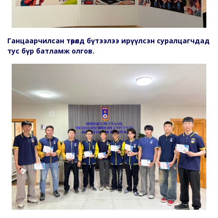
Ганцаарчилсан төрөлд бүтээлээ ирүүлсэн суралцагчдад
тус бүр батламж олгов.