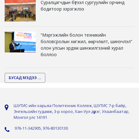
Суралцагчдын бүтээл сургуулийн орчинд
бодитоор хэрэгжлээ
“Мэргэжлийн болон техникийн
боловсролын хөгжил, өөрчлөлт, шинэчлэл”
олон улсын эрдэм шинжилгээний хурал
боллоо
БУСАД МЭДЭЭ ...
ШУТИС-ийн харьяа Политехник Коллеж, ШУТИС 7-р байр,
Энгельсийн гудамж, 3-р хороо, Хан-Уул дүүрэг, Улаанбаатар,
Монгол улс 14191
976-11-342905, 976-80130130