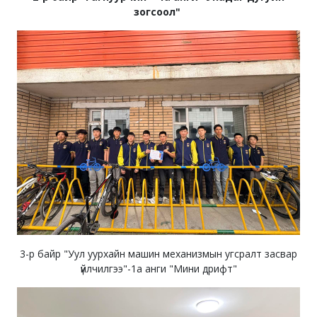
зогсоол"
3-р байр "Уул уурхайн машин механизмын угсралт засвар
үйлчилгээ"-1а анги "Мини дрифт"