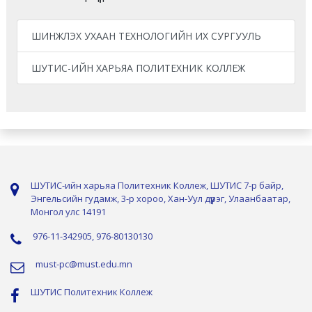
ШИНЖЛЭХ УХААН ТЕХНОЛОГИЙН ИХ СУРГУУЛЬ
ШУТИС-ИЙН ХАРЬЯА ПОЛИТЕХНИК КОЛЛЕЖ
ШУТИС-ийн харьяа Политехник Коллеж, ШУТИС 7-р байр,
Энгельсийн гудамж, 3-р хороо, Хан-Уул дүүрэг, Улаанбаатар,
Монгол улс 14191
976-11-342905, 976-80130130
must-pc@must.edu.mn
ШУТИС Политехник Коллеж