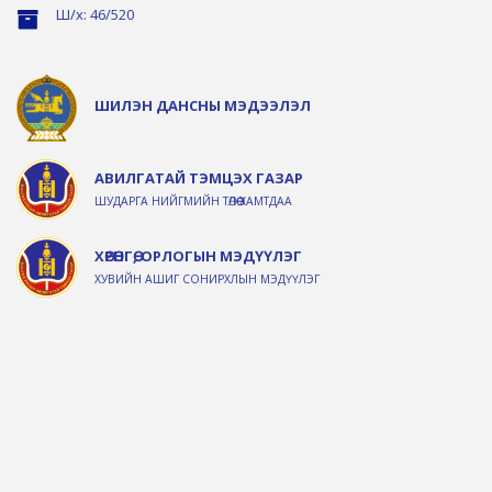
Ш/х: 46/520
ШИЛЭН ДАНСНЫ МЭДЭЭЛЭЛ
АВИЛГАТАЙ ТЭМЦЭХ ГАЗАР
ШУДАРГА НИЙГМИЙН ТӨЛӨӨ ХАМТДАА
ХӨРӨНГӨ, ОРЛОГЫН МЭДҮҮЛЭГ
ХУВИЙН АШИГ СОНИРХЛЫН МЭДҮҮЛЭГ