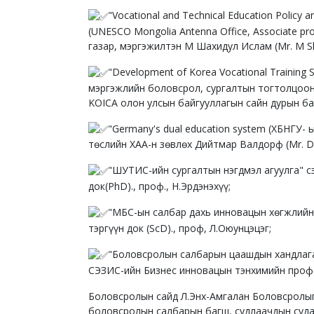
"Vocational and Technical Education Policy
(UNESCO Mongolia Antenna Office, Associate p
газар, мэргэжилтэн М Шахидул Ислам (Mr. M Sha
"Development of Korea Vocational Training 
мэргэжлийн боловсрол, сургалтын тогтолцоон
KOICA олон улсын байгууллагын сайн дурын баг
"Germany's dual education system (ХБНГУ-
төслийн ХАА-н зөвлөх Дийтмар Валдорф (Mr. Di
"ШУТИС-ийн сургалтын нэгдмэл агуулга" с
док(PhD)., проф., Н.Эрдэнэхүү;
"МБС-ын салбар дахь инновацын хөгжлийн
тэргүүн док (ScD)., проф, Л.Оюунцэцэг;
"Боловсролын салбарын цаашдын хандлага,
СЭЗИС-ийн Бизнес инновацын тэнхимийн професс
Боловсролын сайд Л.Энх-Амгалан Боловсролы
боловсролын салбарын багш, судлаачдын суда