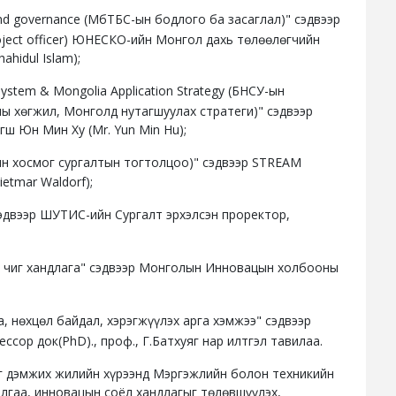
 and governance (МбТБС-ын бодлого ба засаглал)" сэдвээр
roject officer) ЮНЕСКО-ийн Монгол дахь төлөөлөгчийн
hidul Islam);
System & Mongolia Application Strategy (БНСУ-ын
ы хөгжил, Монголд нутагшуулах стратеги)" сэдвээр
ш Юн Мин Ху (Mr. Yun Min Hu);
 ын хосмог сургалтын тогтолцоо)" сэдвээр STREAM
etmar Waldorf);
эдвээр ШУТИС-ийн Сургалт эрхэлсэн проректор,
 чиг хандлага" сэдвээр Монголын Инновацын холбооны
 нөхцөл байдал, хэрэгжүүлэх арга хэмжээ" сэдвээр
ор док(PhD)., проф., Г.Батхуяг нар илтгэл тавилаа.
г дэмжих жилийн хүрээнд Мэргэжлийн болон техникийн
лгаа, инновацын соёл хандлагыг төлөвшүүлэх,