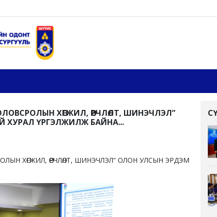
ОВСРОЛЫН ХӨГЖИЛ, ӨӨРЧЛӨЛТ, ШИНЭЧЛЭЛ”
С
ХУРАЛ ҮРГЭЛЖИЛЖ БАЙНА...
ЫН ХӨГЖИЛ, ӨӨРЧЛӨЛТ, ШИНЭЧЛЭЛ” ОЛОН УЛСЫН ЭРДЭМ