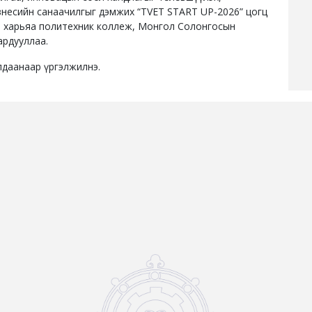
изнесийн санаачилгыг дэмжих “TVET START UP-2026” цогц
 харьяа политехник коллеж, Монгол Солонгосын
ардууллаа.
лдаанаар үргэлжилнэ.