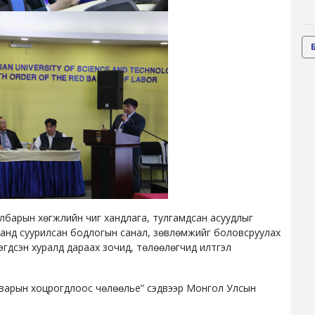
барын хөгжлийн чиг хандлага, тулгамдсан асуудлыг
аанд суурилсан бодлогын санал, зөвлөмжийг боловсруулах
гдсэн хуралд дараах зочид, төлөөлөгчид илтгэл
адварын хоцрогдлоос чөлөөлье” сэдвээр Монгол Улсын