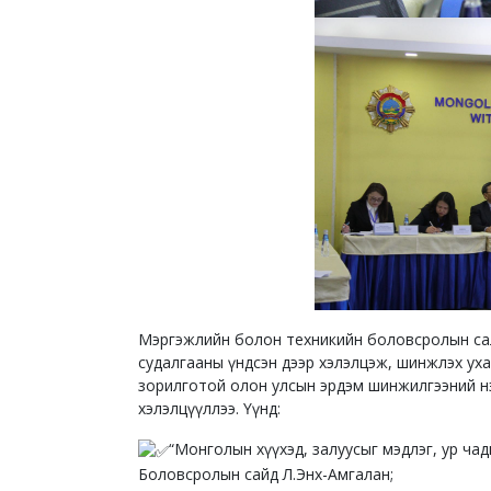
Мэргэжлийн болон техникийн боловсролын сал
судалгааны үндсэн дээр хэлэлцэж, шинжлэх ух
зорилготой олон улсын эрдэм шинжилгээний нэ
хэлэлцүүллээ. Үүнд:
“Монголын хүүхэд, залуусыг мэдлэг, ур ч
Боловсролын сайд Л.Энх-Амгалан;