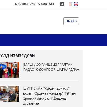
ADMISSIONS
CONTACT
LINKS
ҮҮЛД НЭМЭГДСЭН
БАГШ И.УУГАНЦЭЦЭГ "АЛТАН
ГАДАС” ОДОНГООР ШАГНАГДЛАА
ШУТИС-ийн “Хүндэт доктор”
цолыг “Эрдэнэт үйлдвэр” ТӨҮГ-ын
Ерөнхий захирал Г.Ёндонд
хүртээлээ