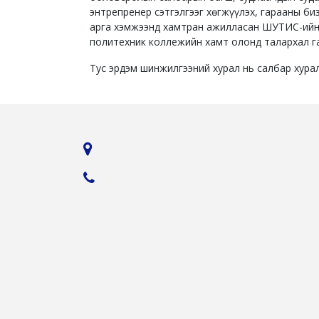
энтрепренер сэтгэлгээг хөгжүүлэх, гарааны б
арга хэмжээнд хамтран ажилласан ШУТИС-ийн
политехник коллежийн хамт олонд талархал г
Тус эрдэм шинжилгээний хурал нь салбар хура