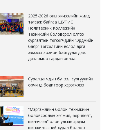
2025-2026 оны хичээлийн жилд
төгсөж байгаа ШУТИС
Политехник Коллежийн
Техникийн боловсрол олгох
сургалтын төгсөгчдийн “Эрдмийн
баяр” төгсөлтийн ёслол арга
хэмжээ зохион байгуулагдаж
дипломоо гардан авлаа.
Суралцагчдын бүтээл сургуулийн
орчинд бодитоор хэрэгжлээ
“Мэргэжлийн болон техникийн
боловсролын хөгжил, өөрчлөлт,
шинэчлэл” олон улсын эрдэм
шинжилгээний хурал боллоо