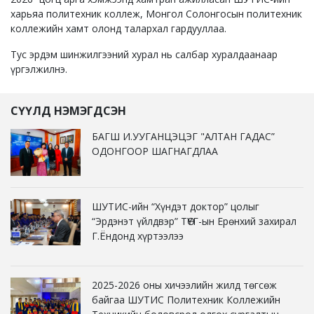
харьяа политехник коллеж, Монгол Солонгосын политехник
коллежийн хамт олонд талархал гардууллаа.
Тус эрдэм шинжилгээний хурал нь салбар хуралдаанаар
үргэлжилнэ.
СҮҮЛД НЭМЭГДСЭН
БАГШ И.УУГАНЦЭЦЭГ "АЛТАН ГАДАС”
ОДОНГООР ШАГНАГДЛАА
ШУТИС-ийн “Хүндэт доктор” цолыг
“Эрдэнэт үйлдвэр” ТӨҮГ-ын Ерөнхий захирал
Г.Ёндонд хүртээлээ
2025-2026 оны хичээлийн жилд төгсөж
байгаа ШУТИС Политехник Коллежийн