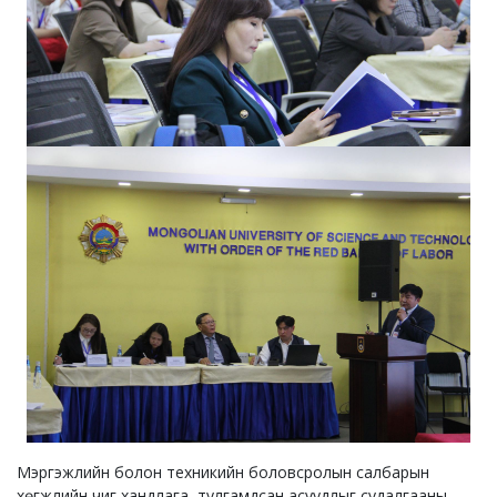
Мэргэжлийн болон техникийн боловсролын салбарын
хөгжлийн чиг хандлага, тулгамдсан асуудлыг судалгааны