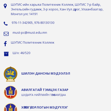
ШУТИС-ийн харьяа Политехник Коллеж, ШУТИС 7-р байр,
Энгельсийн гудамж, 3-р хороо, Хан-Уул дүүрэг, Улаанбаатар,
Монгол улс 14191
976-11-342905, 976-80130130
must-pc@must.edu.mn
ШУТИС Политехник Коллеж
Ш/х: 46/520
ШИЛЭН ДАНСНЫ МЭДЭЭЛЭЛ
АВИЛГАТАЙ ТЭМЦЭХ ГАЗАР
ШУДАРГА НИЙГМИЙН ТӨЛӨӨ ХАМТДАА
ХӨРӨНГӨ, ОРЛОГЫН МЭДҮҮЛЭГ