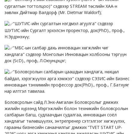
сургалтын тогтолцоо)" сэдвээр STREAM төслийн ХАА-н
зөвлөх Дийтмар Валдорф (Mr. Dietmar Waldorf);
"ШУТИС-ийн сургалтын нэгдмэл агуулга" сэдвээр
ШУТИС-ийн Сургалт эрхэлсэн проректор, док(PhD)., проф.,
Н.Эрдэнэхүү;
"МБС-ын салбар дахь инновацын хөгжлийн чиг
хандлага" сэдвээр Монголын Инновацын холбооны тэргүүн
док (ScD)., проф, Л.Оюунцэцэг;
"Боловсролын салбарын цаашдын хандлага, нөхцөл
байдал, хэрэгжүүлэх арга хэмжээ" сэдвээр СЭЗИС-ийн Бизнес
инновацын тэнхимийн профессор док(PhD)., проф., Г.Батхуяг
нар илтгэл тавилаа.
Боловсролын сайд Л.Энх-Амгалан Боловсролыг дэмжих
жилийн хүрээнд Мэргэжлийн болон техникийн боловсролын
салбарын багш, судлаачдын судалгаа, инновацын соёл
хандлагыг төлөвшүүлэх, энтрепренер сэтгэлгээг хөгжүүлэх,
гарааны бизнесийн санаачилгыг дэмжих “TVET START UP-
2026” цогц арга хэмжээнд хамтран ажилласан ШУТИС-ийн