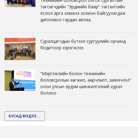
Техникийн боловсрол олгох сургалтын
төгсөгчдийн “Эрдмийн баяр” төгсөлтийн
ёслол арга хэмжээ зохион байгуулагдаж
дипломоо гардан авлаа.
Суралцагчдын бүтээл сургуулийн орчинд
бодитоор хэрэгжлээ
“Мэргэжлийн болон техникийн
боловсролын хөгжил, өөрчлөлт, шинэчлэл”
олон улсын эрдэм шинжилгээний хурал
боллоо
БУСАД МЭДЭЭ ...