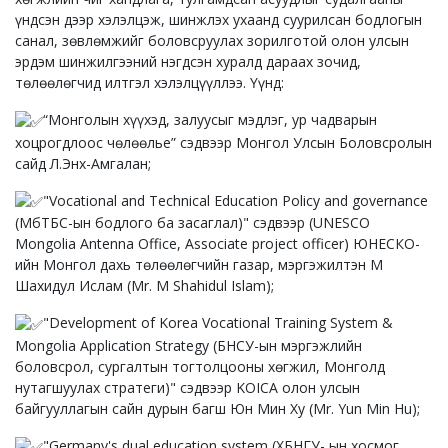
үндсэн дээр хэлэлцэж, шинжлэх ухаанд суурилсан бодлогын
санал, зөвлөмжийг боловсруулах зорилготой олон улсын
эрдэм шинжилгээний нэгдсэн хуралд дараах зочид,
төлөөлөгчид илтгэл хэлэлцүүллээ. Үүнд:
“Монголын хүүхэд, залуусыг мэдлэг, ур чадварын
хоцрогдлоос чөлөөлье” сэдвээр Монгол Улсын Боловсролын
сайд Л.Энх-Амгалан;
"Vocational and Technical Education Policy and governance
(МбТБС-ын бодлого ба засаглал)" сэдвээр (UNESCO
Mongolia Antenna Office, Associate project officer) ЮНЕСКО-
ийн Монгол дахь төлөөлөгчийн газар, мэргэжилтэн М
Шахидул Ислам (Mr. M Shahidul Islam);
"Development of Korea Vocational Training System &
Mongolia Application Strategy (БНСУ-ын мэргэжлийн
боловсрол, сургалтын тогтолцооны хөгжил, Монголд
нутагшуулах стратеги)" сэдвээр KOICA олон улсын
байгууллагын сайн дурын багш Юн Мин Ху (Mr. Yun Min Hu);
"Germany's dual education system (ХБНГУ- ын хосмог