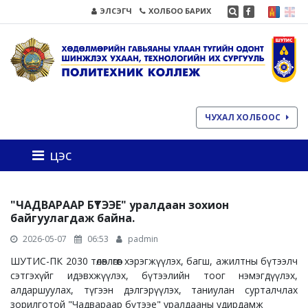
ЭЛСЭГЧ
ХОЛБОО БАРИХ
ЧУХАЛ ХОЛБООС
цэс
"ЧАДВАРААР БҮТЭЭЕ" уралдаан зохион
байгуулагдаж байна.
2026-05-07
06:53
padmin
ШУТИС-ПК 2030 төлөвлөгөөг хэрэгжүүлэх, багш, ажилтны бүтээлч
сэтгэхүйг идэвхжүүлэх, бүтээлийн тоог нэмэгдүүлэх,
алдаршуулах, түгээн дэлгэрүүлэх, таниулан сурталчлах
зорилготой "Чадвараар бүтээе" уралдааны удирдамж