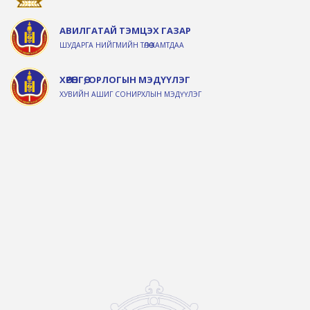
АВИЛГАТАЙ ТЭМЦЭХ ГАЗАР
ШУДАРГА НИЙГМИЙН ТӨЛӨӨ ХАМТДАА
ХӨРӨНГӨ, ОРЛОГЫН МЭДҮҮЛЭГ
ХУВИЙН АШИГ СОНИРХЛЫН МЭДҮҮЛЭГ