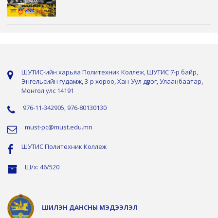
ШУТИС-ийн харьяа Политехник Коллеж, ШУТИС 7-р байр,
Энгельсийн гудамж, 3-р хороо, Хан-Уул дүүрэг, Улаанбаатар,
Монгол улс 14191
976-11-342905, 976-80130130
must-pc@must.edu.mn
ШУТИС Политехник Коллеж
Ш/х: 46/520
ШИЛЭН ДАНСНЫ МЭДЭЭЛЭЛ