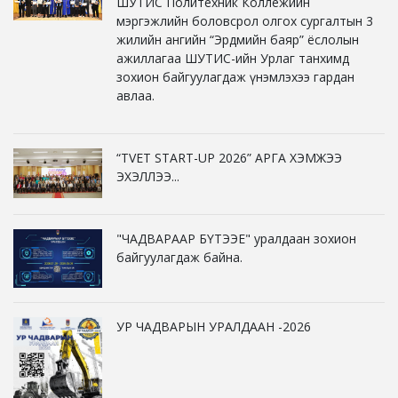
ШУТИС Политехник Коллежийн
мэргэжлийн боловсрол олгох сургалтын 3
жилийн ангийн “Эрдмийн баяр” ёслолын
ажиллагаа ШУТИС-ийн Урлаг танхимд
зохион байгуулагдаж үнэмлэхээ гардан
авлаа.
“TVET START-UP 2026” АРГА ХЭМЖЭЭ
ЭХЭЛЛЭЭ...
"ЧАДВАРААР БҮТЭЭЕ" уралдаан зохион
байгуулагдаж байна.
УР ЧАДВАРЫН УРАЛДААН -2026