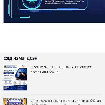
СҮҮЛД НЭМЭГДСЭН
Олон улсын IT PEARSON BTEC хөтөлбөрт
элсэлт авч байна.
2025-2026 оны хичээлийн жилд төгсөж байгаа