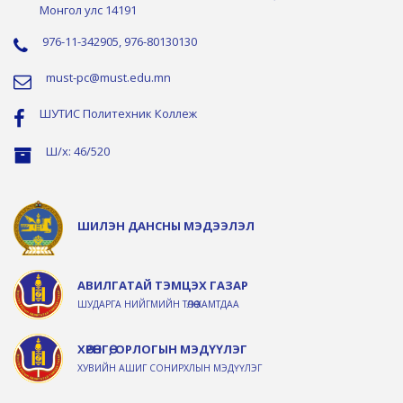
Монгол улс 14191
976-11-342905, 976-80130130
must-pc@must.edu.mn
ШУТИС Политехник Коллеж
Ш/х: 46/520
ШИЛЭН ДАНСНЫ МЭДЭЭЛЭЛ
АВИЛГАТАЙ ТЭМЦЭХ ГАЗАР
ШУДАРГА НИЙГМИЙН ТӨЛӨӨ ХАМТДАА
ХӨРӨНГӨ, ОРЛОГЫН МЭДҮҮЛЭГ
ХУВИЙН АШИГ СОНИРХЛЫН МЭДҮҮЛЭГ