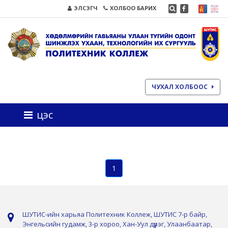
ЭЛСЭГЧ
ХОЛБОО БАРИХ
ЧУХАЛ ХОЛБООС
цэс
1
ШУТИС-ийн харьяа Политехник Коллеж, ШУТИС 7-р байр,
Энгельсийн гудамж, 3-р хороо, Хан-Уул дүүрэг, Улаанбаатар,