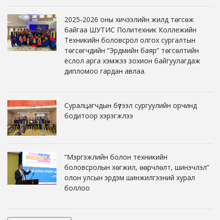
2025-2026 оны хичээлийн жилд төгсөж
байгаа ШУТИС Политехник Коллежийн
Техникийн боловсрол олгох сургалтын
төгсөгчдийн “Эрдмийн баяр” төгсөлтийн
ёслол арга хэмжээ зохион байгуулагдаж
дипломоо гардан авлаа.
Суралцагчдын бүтээл сургуулийн орчинд
бодитоор хэрэгжлээ
“Мэргэжлийн болон техникийн
боловсролын хөгжил, өөрчлөлт, шинэчлэл”
олон улсын эрдэм шинжилгээний хурал
боллоо