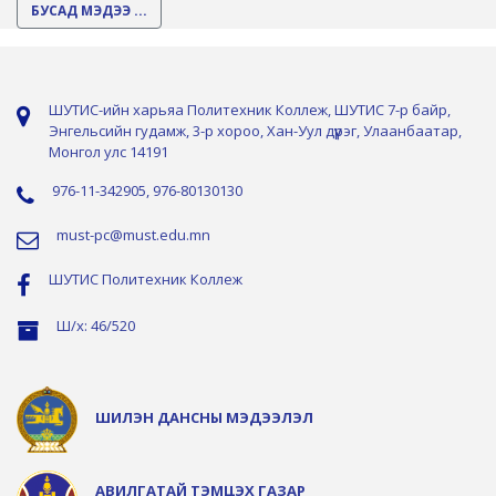
БУСАД МЭДЭЭ ...
ШУТИС-ийн харьяа Политехник Коллеж, ШУТИС 7-р байр,
Энгельсийн гудамж, 3-р хороо, Хан-Уул дүүрэг, Улаанбаатар,
Монгол улс 14191
976-11-342905, 976-80130130
must-pc@must.edu.mn
ШУТИС Политехник Коллеж
Ш/х: 46/520
ШИЛЭН ДАНСНЫ МЭДЭЭЛЭЛ
АВИЛГАТАЙ ТЭМЦЭХ ГАЗАР