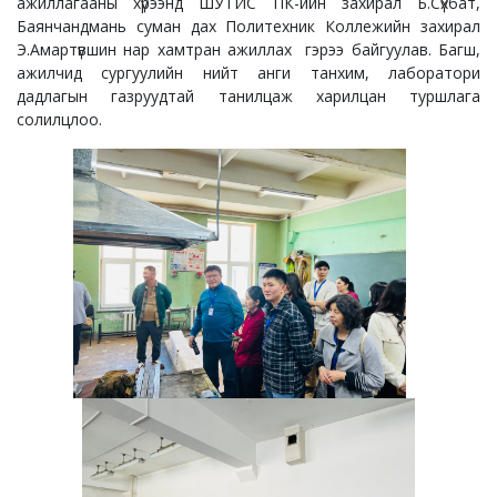
ажиллагааны хүрээнд ШУТИС ПК-ийн захирал Б.Сүхбат,
Баянчандмань суман дах Политехник Коллежийн захирал
Э.Амартүвшин нар хамтран ажиллах гэрээ байгуулав. Багш,
ажилчид сургуулийн нийт анги танхим, лаборатори
дадлагын газруудтай танилцаж харилцан туршлага
солилцлоо.