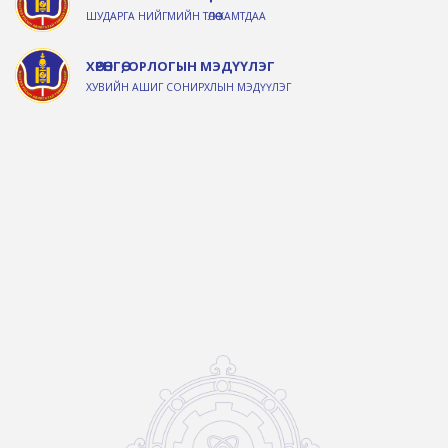
ШУДАРГА НИЙГМИЙН ТӨЛӨӨ ХАМТДАА
ХӨРӨНГӨ, ОРЛОГЫН МЭДҮҮЛЭГ
ХУВИЙН АШИГ СОНИРХЛЫН МЭДҮҮЛЭГ