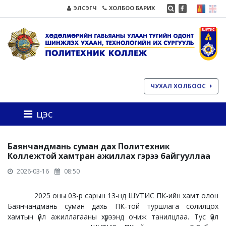
ЭЛСЭГЧ
ХОЛБОО БАРИХ
ЧУХАЛ ХОЛБООС
цэс
Баянчандмань суман дах Политехник
Коллежтой хамтран ажиллах гэрээ байгууллаа
2026-03-16
08:50
2025 оны 03-р сарын 13-нд ШУТИС ПК-ийн хамт олон
Баянчандмань суман дахь ПК-той туршлага солилцох
хамтын үйл ажиллагааны хүрээнд очиж танилцлаа. Тус үйл