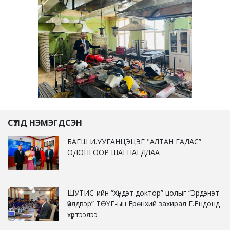
СҮҮЛД НЭМЭГДСЭН
БАГШ И.УУГАНЦЭЦЭГ "АЛТАН ГАДАС”
ОДОНГООР ШАГНАГДЛАА
ШУТИС-ийн “Хүндэт доктор” цолыг “Эрдэнэт
үйлдвэр” ТӨҮГ-ын Ерөнхий захирал Г.Ёндонд
хүртээлээ