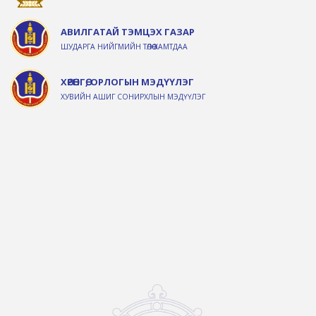
АВИЛГАТАЙ ТЭМЦЭХ ГАЗАР
ШУДАРГА НИЙГМИЙН ТӨЛӨӨ ХАМТДАА
ХӨРӨНГӨ, ОРЛОГЫН МЭДҮҮЛЭГ
ХУВИЙН АШИГ СОНИРХЛЫН МЭДҮҮЛЭГ