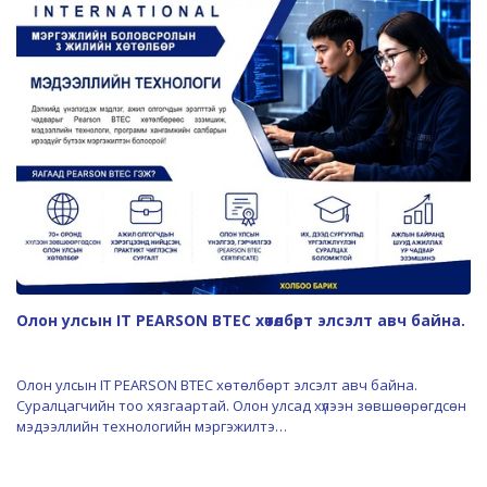
Олон улсын IT PEARSON BTEC хөтөлбөрт элсэлт авч байна.
Олон улсын IT PEARSON BTEC хөтөлбөрт элсэлт авч байна.
Суралцагчийн тоо хязгаартай. Олон улсад хүлээн зөвшөөрөгдсөн
мэдээллийн технологийн мэргэжилтэ…