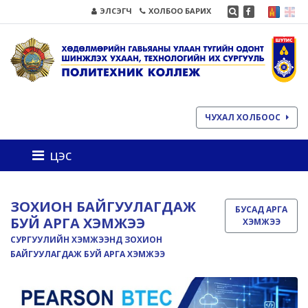
ЭЛСЭГЧ
ХОЛБОО БАРИХ
ЧУХАЛ ХОЛБООС
цэс
ЗОХИОН БАЙГУУЛАГДАЖ
БУСАД АРГА
БУЙ АРГА ХЭМЖЭЭ
ХЭМЖЭЭ
СУРГУУЛИЙН ХЭМЖЭЭНД ЗОХИОН
БАЙГУУЛАГДАЖ БУЙ АРГА ХЭМЖЭЭ