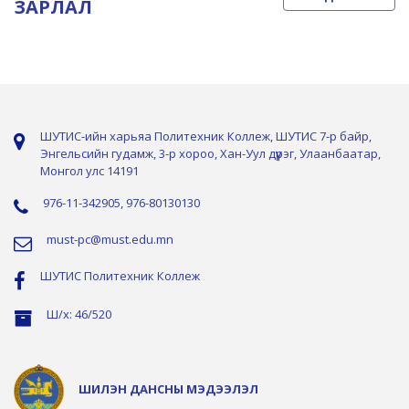
ЗАРЛАЛ
ШУТИС-ийн харьяа Политехник Коллеж, ШУТИС 7-р байр,
Энгельсийн гудамж, 3-р хороо, Хан-Уул дүүрэг, Улаанбаатар,
Монгол улс 14191
976-11-342905, 976-80130130
must-pc@must.edu.mn
ШУТИС Политехник Коллеж
Ш/х: 46/520
ШИЛЭН ДАНСНЫ МЭДЭЭЛЭЛ