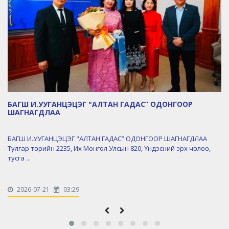
БАГШ И.УУГАНЦЭЦЭГ "АЛТАН ГАДАС” ОДОНГООР
ШАГНАГДЛАА
БАГШ И.УУГАНЦЭЦЭГ "АЛТАН ГАДАС” ОДОНГООР ШАГНАГДЛАА
Тулгар төрийн 2235, Их Монгол Улсын 820, Үндэсний эрх чөлөө,
тусга ...
2026-07-21
03:29