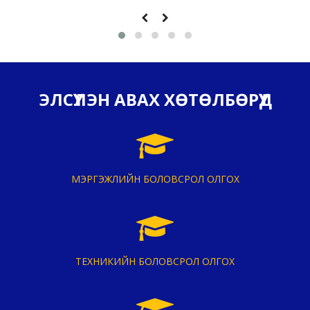
ЭЛСҮҮЛЭН АВАХ ХӨТӨЛБӨРҮҮД
МЭРГЭЖЛИЙН БОЛОВСРОЛ ОЛГОХ
ТЕХНИКИЙН БОЛОВСРОЛ ОЛГОХ